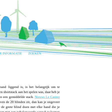
R INFORMATIE
ZOEKEN
and liggend is, is het belangrijk om te
n shortstack aan het spelen was, daar heb je
van een gemiddelde stack.
Nieuws Le Casino
ven de 20 blinden zit, dan kan je ongeveer
 de grote blind doen met elke hand die je
n om met een gebalanceerde aanpak te komen