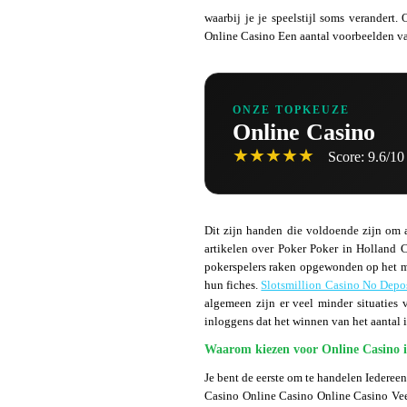
waarbij je je speelstijl soms verandert
Online Casino Een aantal voorbeelden van
ONZE TOPKEUZE
Online Casino
★★★★★
Score: 9.6/10
Dit zijn handen die voldoende zijn om a
artikelen over Poker Poker in Holland 
pokerspelers raken opgewonden op het mo
hun fiches.
Slotsmillion Casino No Depo
algemeen zijn er veel minder situaties 
inloggens dat het winnen van het aantal in
Waarom kiezen voor Online Casino 
Je bent de eerste om te handelen Iedereen
Casino Online Casino Online Casino Veel