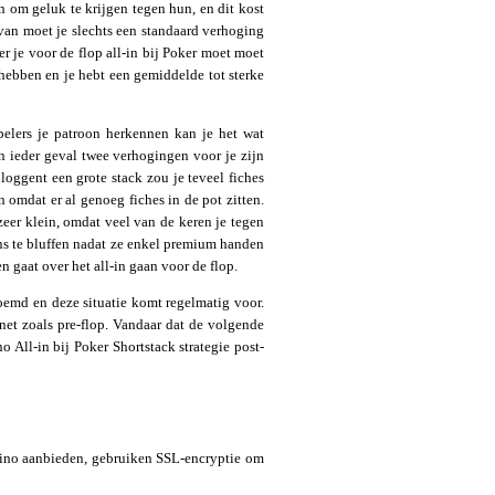
n om geluk te krijgen tegen hun, en dit kost
arvan moet je slechts een standaard verhoging
 je voor de flop all-in bij Poker moet moet
 hebben en je hebt een gemiddelde tot sterke
elers je patroon herkennen kan je het wat
in ieder geval twee verhogingen voor je zijn
loggent een grote stack zou je teveel fiches
 omdat er al genoeg fiches in de pot zitten.
zeer klein, omdat veel van de keren je tegen
ens te bluffen nadat ze enkel premium handen
 gaat over het all-in gaan voor de flop.
oemd en deze situatie komt regelmatig voor.
 net zoals pre-flop. Vandaar dat de volgende
o All-in bij Poker Shortstack strategie post-
asino aanbieden, gebruiken SSL-encryptie om