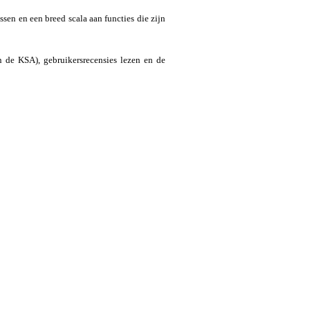
sen en een breed scala aan functies die zijn
n de KSA), gebruikersrecensies lezen en de