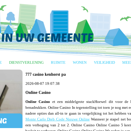
E
DIENSTVERLENING
RUIMTE
WONEN
VEILIGHEID
MEE
777 casino kenhorst pa
2026-08-07 19:07:38
Online Casino
Online Casino
et een middelgrote stackHoewel dit voor de h
benadrukken. Online Casino In tegenstelling tot toen je nog met ee
nadere opties dan all-in te gaan in vergelijking tot het hebben 
Monte Carlo Dreb Code Nieuwe Online
Wanneer je stapel net bo
een verhoging van 2 tot 2. Online Casino Online Casino 5 keer
besluit te verhogen. Online Casino Online Casino We raden je aa