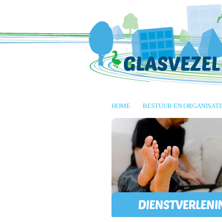
HOME
BESTUUR EN ORGANISATI