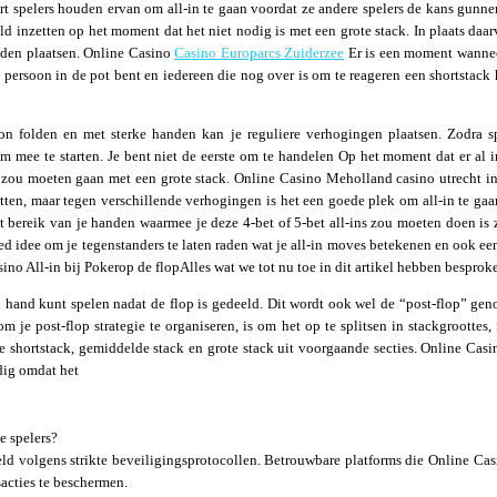
rt spelers houden ervan om all-in te gaan voordat ze andere spelers de kans gunne
eld inzetten op het moment dat het niet nodig is met een grote stack. In plaats da
inden plaatsen. Online Casino
Casino Europarcs Zuiderzee
Er is een moment wanneer
te persoon in de pot bent en iedereen die nog over is om te reageren een shortstack
n folden en met sterke handen kan je reguliere verhogingen plaatsen. Zodra sp
m mee te starten. Je bent niet de eerste om te handelen Op het moment dat er al 
in zou moeten gaan met een grote stack. Online Casino Meholland casino utrecht in
tten, maar tegen verschillende verhogingen is het een goede plek om all-in te gaan
 bereik van je handen waarmee je deze 4-bet of 5-bet all-ins zou moeten doen is 
ed idee om je tegenstanders te laten raden wat je all-in moves betekenen en ook e
o All-in bij Pokerop de flopAlles wat we tot nu toe in dit artikel hebben besproken
 hand kunt spelen nadat de flop is gedeeld. Dit wordt ook wel de “post-flop” gen
je post-flop strategie te organiseren, is om het op te splitsen in stackgroottes,
e shortstack, gemiddelde stack en grote stack uit voorgaande secties. Online Casin
udig omdat het
e spelers?
ld volgens strikte beveiligingsprotocollen. Betrouwbare platforms die Online C
sacties te beschermen.