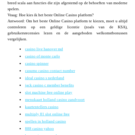
breed scala aan functies die zijn afgestemd op de behoeften van moderne
spelers.
Vraag: Hoe kies ik het beste Online Casino platform?
Antwoord: Om het beste Online Casino platform te kiezen, moet u altijd
controleren op een geldige licentie (zoals van de KSA),
gebruikersrecensies lezen en de aangeboden welkomstbonussen
vergelijken.
casino live hanover md
casino of monte carlo
casino spinner
casumo casino contact number
ideal casino s nederland
jack casino c member benefits
slot machine free online play
menukaart holland casino zandvoort
kaartentellers casino
multiply 81 slot online free
spellen in holland casino
888 casino yahoo