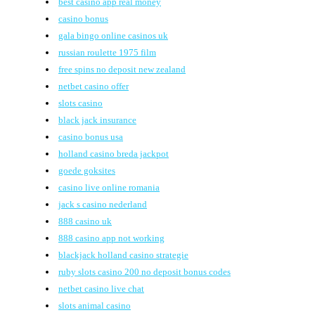
best casino app real money
casino bonus
gala bingo online casinos uk
russian roulette 1975 film
free spins no deposit new zealand
netbet casino offer
slots casino
black jack insurance
casino bonus usa
holland casino breda jackpot
goede goksites
casino live online romania
jack s casino nederland
888 casino uk
888 casino app not working
blackjack holland casino strategie
ruby slots casino 200 no deposit bonus codes
netbet casino live chat
slots animal casino