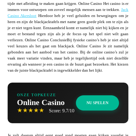
tijde met afleiding te maken gaan krijgen. Online Casino Het casino is er
immers voor ontworpen om zoveel mogelijk mensen aan te trekken.
Jack
Casino Akersloot
Hierdoor heb je veel geluiden en bewegingen om je
heen en zijn de blackjacktafels met name geen goede plek om te zijn als
je er niet tegen kunt. Eenzaamheid komt er namelijk niet bij kijken en je
moet er bestand tegen zijn als je de focus op het spel niet wilt gaan
verliezen. Online Casino ConclusieBij fysieke casino’s heb je niet altijd
veel keuzes als het gaat om blackjack. Online Casino Je zit namelijk
gebonden aan het aanbod van het casino. Bij de online casino’s zul je
vaak meer variatie vinden, maar heb je tegelijkertijd ook niet dezelfde
ervaring als wanneer je een casino in de buurt gaat bezoeken. Het kiezen
van de juiste blackjacktafel is ingewikkelder dan het lijkt.
ONZE TOPKEUZE
Online Casino
NU SPELEN
★★★★★
Score: 9.7/10
Je zult daarom altijd eerst goed rond moeten gaan kijken voordat je