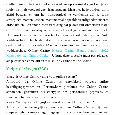
spellen, zoals blackjack, poker en wedden op sportuitslagen kun je als
speler het huisvoordeel zeer laag houden. Maar het huisvoordeel blijft
altijd bestaan en om het huisvoordeel te verkleinen zul je soms
strategieën moeten kennen, maar meestal bepaalde vaardigheden moeten
ontwikkelen. Een ander interessant ding dat je ook zult ontdekken is dat
één inzet bestaat waarbij het casino helemaal geen huisvoordeel heeft.
Deze inzet vind je aan de craps-tafel en staat bekend onder de naam ‘odd
weddenschap’. Het is de belangrijkste reden waarom craps zo'n goed
casinospel is om te spelen. Maar er is een probleem met de craps odds
weddenschap. Online Casino
Nieuws Casino Bonus January 2022
Kansspelwijzer Online Gokken
Je kunt deze speciale inzet pas plaatsen
als je eerst een come out en roll Online Casino Online Casino
Veelgestelde Vragen (FAQ)
Vraag: Is Online Casino veilig voor online spelers?
Antwoord: Ja, Online Casino is ontwikkeld volgens strikte
beveiligingsprotocollen. Betrouwbare platforms die Online Casino
aanbieden, gebruiken SSL-encryptie om persoonlijke gegevens en
financiële transacties te beschermen.
Vraag: Wat zijn de belangrijkste voordelen van Online Casino?
Antwoord: De belangrijkste voordelen van Online Casino zijn een
soepele gebruikerservaring, toegang tot exclusieve bonussen en een