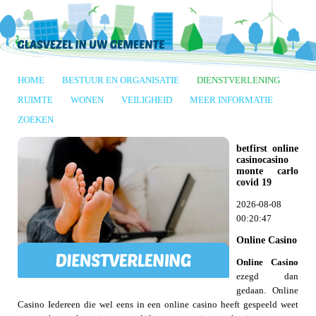
HOME
BESTUUR EN ORGANISATIE
DIENSTVERLENING
RUIMTE
WONEN
VEILIGHEID
MEER INFORMATIE
ZOEKEN
betfirst online
casinocasino
monte carlo
covid 19
2026-08-08
00:20:47
Online Casino
Online Casino
ezegd dan
gedaan. Online
Casino Iedereen die wel eens in een online casino heeft gespeeld weet