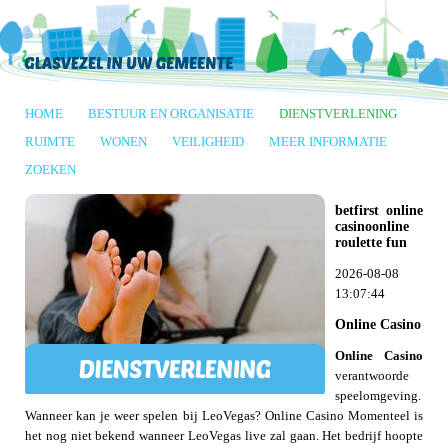
HOME
BESTUUR EN ORGANISATIE
DIENSTVERLENING
RUIMTE
WONEN
VEILIGHEID
MEER INFORMATIE
ZOEKEN
betfirst online
casinoonline
roulette fun
2026-08-08
13:07:44
Online Casino
Online Casino
verantwoorde
speelomgeving.
Wanneer kan je weer spelen bij LeoVegas? Online Casino Momenteel is
het nog niet bekend wanneer LeoVegas live zal gaan. Het bedrijf hoopte