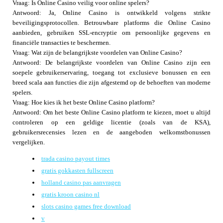
Vraag: Is Online Casino veilig voor online spelers?
Antwoord: Ja, Online Casino is ontwikkeld volgens strikte
beveiligingsprotocollen. Betrouwbare platforms die Online Casino
aanbieden, gebruiken SSL-encryptie om persoonlijke gegevens en
financiële transacties te beschermen.
Vraag: Wat zijn de belangrijkste voordelen van Online Casino?
Antwoord: De belangrijkste voordelen van Online Casino zijn een
soepele gebruikerservaring, toegang tot exclusieve bonussen en een
breed scala aan functies die zijn afgestemd op de behoeften van moderne
spelers.
Vraag: Hoe kies ik het beste Online Casino platform?
Antwoord: Om het beste Online Casino platform te kiezen, moet u altijd
controleren op een geldige licentie (zoals van de KSA),
gebruikersrecensies lezen en de aangeboden welkomstbonussen
vergelijken.
trada casino payout times
gratis gokkasten fullscreen
holland casino pas aanvragen
gratis kroon casino nl
slots casino games free download
v