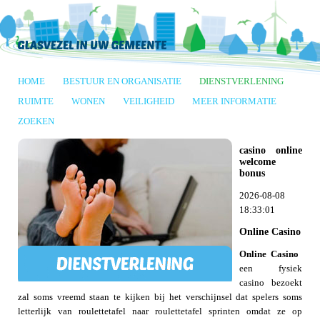
HOME
BESTUUR EN ORGANISATIE
DIENSTVERLENING
RUIMTE
WONEN
VEILIGHEID
MEER INFORMATIE
ZOEKEN
casino online
welcome
bonus
2026-08-08
18:33:01
Online Casino
Online Casino
een fysiek
casino bezoekt
zal soms vreemd staan te kijken bij het verschijnsel dat spelers soms
letterlijk van roulettetafel naar roulettetafel sprinten omdat ze op