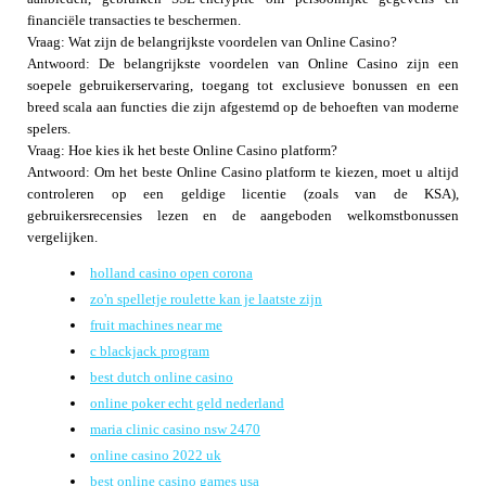
financiële transacties te beschermen.
Vraag: Wat zijn de belangrijkste voordelen van Online Casino?
Antwoord: De belangrijkste voordelen van Online Casino zijn een
soepele gebruikerservaring, toegang tot exclusieve bonussen en een
breed scala aan functies die zijn afgestemd op de behoeften van moderne
spelers.
Vraag: Hoe kies ik het beste Online Casino platform?
Antwoord: Om het beste Online Casino platform te kiezen, moet u altijd
controleren op een geldige licentie (zoals van de KSA),
gebruikersrecensies lezen en de aangeboden welkomstbonussen
vergelijken.
holland casino open corona
zo'n spelletje roulette kan je laatste zijn
fruit machines near me
c blackjack program
best dutch online casino
online poker echt geld nederland
maria clinic casino nsw 2470
online casino 2022 uk
best online casino games usa