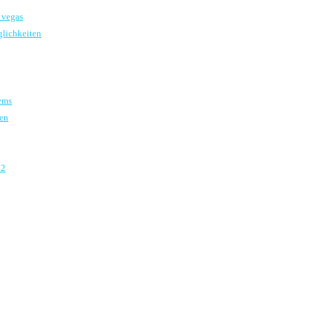
s vegas
glichkeiten
ems
len
22