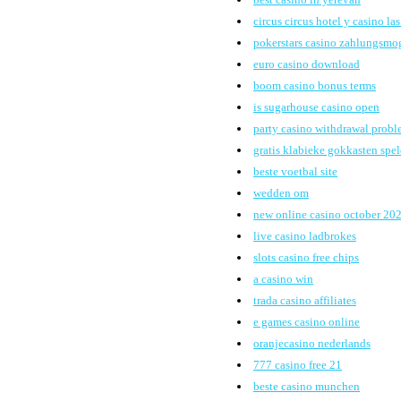
circus circus hotel y casino la
pokerstars casino zahlungsmo
euro casino download
boom casino bonus terms
is sugarhouse casino open
party casino withdrawal probl
gratis klabieke gokkasten spe
beste voetbal site
wedden om
new online casino october 20
live casino ladbrokes
slots casino free chips
a casino win
trada casino affiliates
e games casino online
oranjecasino nederlands
777 casino free 21
beste casino munchen