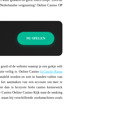
le Nederlandse vergunning! Online Casino OP
NU SPELEN
t goed of de website waarop je een gokje wilt
te veilig is. Online Casino
Is Casino Rama
handeld worden en niet in handen vallen van
ns het aanmaken van een account om mee te
llen dan is hcoyote bobs casino kennewick
e Casino Online Casino Kijk naar de ranking
g staan bij verschillende zoekmachines zoals