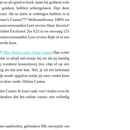
jn en als goed te boek staan bij gokkers vele
t gokken, hebben achtergelaten. Zijn deze
zen. Als ze niets te verbergen hebben is er
 casino's Casino777 Welkomstbonus 100% tot
nusvoorwaarden Lees review Onze favoriet!
nibet Exclusief: Zet €25 in en ontvang 125
onusvoorwaarden Lees review Kijk of er een
recht kunt.
g?
Who Owns Lucky Tiger Casino
Dan is het
 er altijd wel eentje bij zit die jij handig
ij voorkeur kostenloos), live chat of op een
g als dat niet kan. Stel, je zit net helemaal
jk wordt opgelost zodat jij weer verder kunt
hoe deze werkt. Online Casino
line Casino Je kunt vaak veel vinden over de
n denken dat het online casino een volledig
asino aanbieden, gebruiken SSL-encryptie om