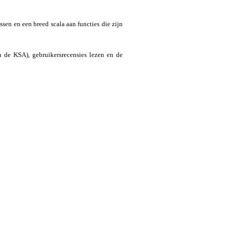
sen en een breed scala aan functies die zijn
n de KSA), gebruikersrecensies lezen en de