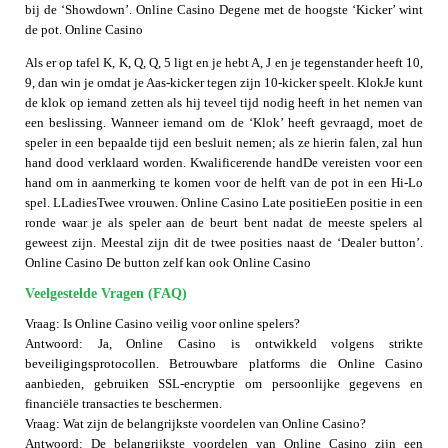
bij de ‘Showdown’. Online Casino Degene met de hoogste ‘Kicker’ wint
de pot. Online Casino
Als er op tafel K, K, Q, Q, 5 ligt en je hebt A, J en je tegenstander heeft 10,
9, dan win je omdat je Aas-kicker tegen zijn 10-kicker speelt. KlokJe kunt
de klok op iemand zetten als hij teveel tijd nodig heeft in het nemen van
een beslissing. Wanneer iemand om de ‘Klok’ heeft gevraagd, moet de
speler in een bepaalde tijd een besluit nemen; als ze hierin falen, zal hun
hand dood verklaard worden. Kwalificerende handDe vereisten voor een
hand om in aanmerking te komen voor de helft van de pot in een Hi-Lo
spel. LLadiesTwee vrouwen. Online Casino Late positieEen positie in een
ronde waar je als speler aan de beurt bent nadat de meeste spelers al
geweest zijn. Meestal zijn dit de twee posities naast de ‘Dealer button’.
Online Casino De button zelf kan ook Online Casino
Veelgestelde Vragen (FAQ)
Vraag: Is Online Casino veilig voor online spelers?
Antwoord: Ja, Online Casino is ontwikkeld volgens strikte
beveiligingsprotocollen. Betrouwbare platforms die Online Casino
aanbieden, gebruiken SSL-encryptie om persoonlijke gegevens en
financiële transacties te beschermen.
Vraag: Wat zijn de belangrijkste voordelen van Online Casino?
Antwoord: De belangrijkste voordelen van Online Casino zijn een