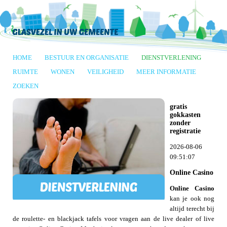
HOME
BESTUUR EN ORGANISATIE
DIENSTVERLENING
RUIMTE
WONEN
VEILIGHEID
MEER INFORMATIE
ZOEKEN
gratis
gokkasten
zonder
registratie
2026-08-06
09:51:07
Online Casino
Online Casino
kan je ook nog
altijd terecht bij
de roulette- en blackjack tafels voor vragen aan de live dealer of live