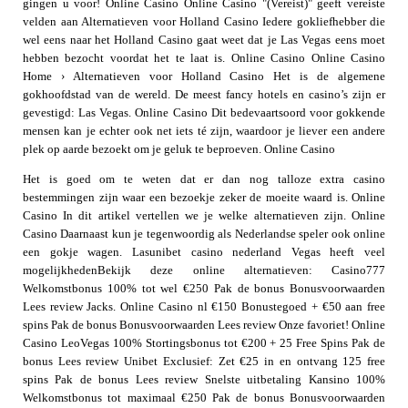
gingen u voor! Online Casino Online Casino "(Vereist)" geeft vereiste
velden aan Alternatieven voor Holland Casino Iedere gokliefhebber die
wel eens naar het Holland Casino gaat weet dat je Las Vegas eens moet
hebben bezocht voordat het te laat is. Online Casino Online Casino
Home › Alternatieven voor Holland Casino Het is de algemene
gokhoofdstad van de wereld. De meest fancy hotels en casino’s zijn er
gevestigd: Las Vegas. Online Casino Dit bedevaartsoord voor gokkende
mensen kan je echter ook net iets té zijn, waardoor je liever een andere
plek op aarde bezoekt om je geluk te beproeven. Online Casino
Het is goed om te weten dat er dan nog talloze extra casino
bestemmingen zijn waar een bezoekje zeker de moeite waard is. Online
Casino In dit artikel vertellen we je welke alternatieven zijn. Online
Casino Daarnaast kun je tegenwoordig als Nederlandse speler ook online
een gokje wagen. Lasunibet casino nederland Vegas heeft veel
mogelijkhedenBekijk deze online alternatieven: Casino777
Welkomstbonus 100% tot wel €250 Pak de bonus Bonusvoorwaarden
Lees review Jacks. Online Casino nl €150 Bonustegoed + €50 aan free
spins Pak de bonus Bonusvoorwaarden Lees review Onze favoriet! Online
Casino LeoVegas 100% Stortingsbonus tot €200 + 25 Free Spins Pak de
bonus Lees review Unibet Exclusief: Zet €25 in en ontvang 125 free
spins Pak de bonus Lees review Snelste uitbetaling Kansino 100%
Welkomstbonus tot maximaal €250 Pak de bonus Bonusvoorwaarden