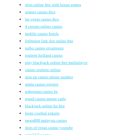
slots online free with bonus games
orange casino dice
las vegas casino dice
4 crowns online casino
mobile casino hotels
lightning link slot online free
turbo casino ervaringen
roulette holland casino
play blackjack online free multiplayer
casino roulette online
spin up casino phone number
maria casino register
pokerstars casino be
grand casino monte carlo
blackjack online for free
beste voetbal goksite
mega888 malaysia casino
slots of vegas casino youtube
spin24/7 casino