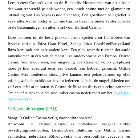
Lees review Casino's voor op de Bucketlist Het mooiste van dit alles is
dat waar ter wereld je ook woont, een uniek casino met de glamour en
uitstraling van Las Vegas is nooit ver weg. Een goedkoop vliegticket is
vaak alles wat er nodig is. Online Casino Lees hieronder verder voor de
beste bestemmingen als alternatief voor Holland Casino.
Deze behoren tot de beste plekken om te spelen voor liefhebbers van
fysieke casino's. Ibiza Gran Hotel, Spanje Ibiza GranHotelPartyeiland
Ibiza kent ook een hele andere kant. Een plek waar de rijksten der aarde
samenkomen in één van de meest luxe onderkomens van Europa. Online
Casino Voor mooi weer, een omgeving vol klasse én volop gokplezier
moet je hier absoluut eens een bezoek aan hebben gebracht. Online
Casino Met honderden slots, privé kamers, een pokertoernooi op elke
vrijdag welke beschikbaar is voor iedereen. Je hebt de mogelijkheden om
zelf een tafel af te huren is Casino de Ibiza en dit is een echte aanrader.
Om het af te maken is het resounibet casino nederlandrt om het
Igt Online
Slots Free Play
Veelgestelde Vragen (FAQ)
Vraag: Is Online Casino veilig voor online spelers?
Antwoord: Ja, Online Casino is ontwikkeld volgens strikte
beveiligingsprotocollen. Betrouwbare platforms die Online Casino
aanbieden, gebruiken SSL-encryptie om persoonlijke gegevens en