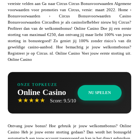
vereiste velden aan Ga naar Circus Circus Bonusvoorwaarden Algemene
voorwaarden voor promoties van Circus, versie: maart 2022. Home ›
Bonusvoorwaarden › Circus Bonusvoorwaarden Casino
Bonusvoorwaarden CircusBen je als casinoliefhebber nieuw bij Circus?
Profiteer dan van de welkomstbonus! Online Casino Doe jij een eerste
storting van maximaal €250, dan ontvang jij maar liefst 100% van jouw
storting in bonustegoed! Zo geniet jij 100% zonder risico’s van dit
geweldige casino-aanbod. Hoe bemachtig je jouw welkomstbonus?
Registreer je op Circus. nl. Online Casino Voer jouw eerste storting uit.
Online Casino
ONZE TOPKEUZE
Online Casino
NU SPELEN
★★★★★
Score: 9.5/10
Ontvang jouw bonus! Hoe gebruik je jouw welkomstbonus? Online
Casino Heb je jouw eerste storting gedaan? Dan wordt het bonusgeld
automatisch aan jouw account toegevoegd en kan je het direct gebruiken.