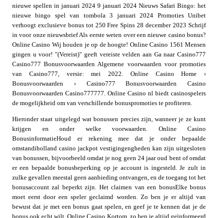
nieuwe spellen in januari 2024 9 januari 2024 Nieuws Safari Bingo: het
nieuwe bingo spel van tombola 3 januari 2024 Promoties Unibet
verhoogt exclusieve bonus tot 250 Free Spins 28 december 2023 Schrijf
in voor onze nieuwsbrief Als eerste weten over een nieuwe casino bonus?
Online Casino Wij houden je op de hoogte! Online Casino 1561 Mensen
gingen u voor! "(Vereist)" geeft vereiste velden aan Ga naar Casino777
Casino777 Bonusvoorwaarden Algemene voorwaarden voor promoties
van Casino777, versie: mei 2022. Online Casino Home ›
Bonusvoorwaarden › Casino777 Bonusvoorwaarden Casino
Bonusvoorwaarden Casino777777. Online Casino nl biedt casinospelers
de mogelijkheid om van verschillende bonuspromoties te profiteren.
Hieronder staat uitgelegd wat bonussen precies zijn, wanneer je ze kunt
krijgen en onder welke voorwaarden. Online Casino
BonusinformatieHoud er rekening mee dat je onder bepaalde
omstandiholland casino jackpot vestigingengheden kan zijn uitgesloten
van bonussen, bijvoorbeeld omdat je nog geen 24 jaar oud bent of omdat
er een bepaalde bonusbeperking op je account is ingesteld. Je zult in
zulke gevallen meestal geen aanbieding ontvangen, en de toegang tot het
bonusaccount zal beperkt zijn. Het claimen van een bonusElke bonus
moet eerst door een speler geclaimd worden. Zo ben je er altijd van
bewust dat je met een bonus gaat spelen, en geef je te kennen dat je de
bonus ook echt wilt. Online Casino Kortom, zo ben je altijd geïnformeerd