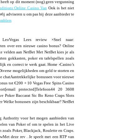
o heeft op dit moment (nog) geen vergunning
ditions Online Casino Van
Ook is het niet
Wij adviseren u om pas bij deze aanbieder te
amblers
w LeoVegas Lees review ×Snel naar:
ten over een nieuwe casino bonus? Online
te velden aan NetBet Met NetBet kies je als
rten gokkasten, poker en tafelspellen zoals
ijk en correct te werk gaat. Home ›Casino’s
iverse mogelijkheden om geld te storten en
ive chatAantrekkelijke bonussen voor nieuwe
nus tot €200 + 10 Vegas Free Spins Casino
ort[email protected]Telefoon44 20 3608
ve Poker Baccarat Sic Bo Keno Craps Slots
r Welke bonussen zijn beschikbaar? NetBet
ing Authority voor het mogen aanbieden van
pelen van Poker of om te spelen in het Live
n zoals Poker, Blackjack, Roulette en Craps.
ewMet deze rev . Je speelt met een RTP van