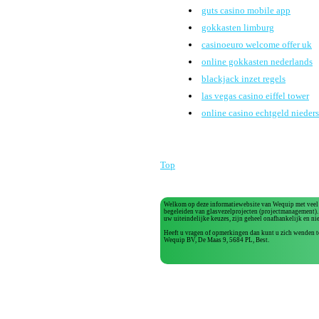
guts casino mobile app
gokkasten limburg
casinoeuro welcome offer uk
online gokkasten nederlands
blackjack inzet regels
las vegas casino eiffel tower
online casino echtgeld nieder
Top
Welkom op deze informatiewebsite van
Wequip
met veel
begeleiden van glasvezelprojecten (projectmanagement). 
uw uiteindelijke keuzes, zijn geheel onafhankelijk en nie
Heeft u vragen of opmerkingen dan kunt u zich wenden 
Wequip BV, De Maas 9, 5684 PL, Best.