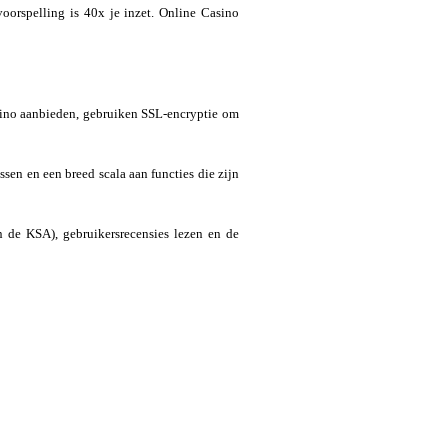
voorspelling is 40x je inzet. Online Casino
asino aanbieden, gebruiken SSL-encryptie om
sen en een breed scala aan functies die zijn
n de KSA), gebruikersrecensies lezen en de