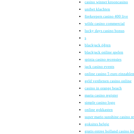
casino winner krooncasino
unibet klachten
firekeepers casino 400 live
wildz casino commercial
lucky days casino bonus
s
blackjack öğren
blackjack online spelen
spinia casino recensies
jack casino events
online casino 5 euro einzahle
geld verdienen casino online
casino in orange beach
maria casino register
simple casino logo
online gokkasten
super mario sunshine casino r
goksites belgie
gratis entree holland casino l