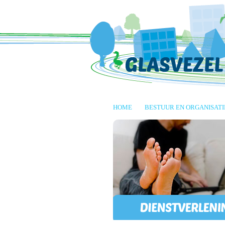
HOME
BESTUUR EN ORGANISATI