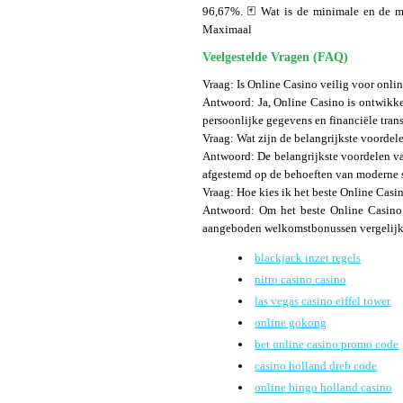
96,67%. 🃏 Wat is de minimale en de m
Maximaal
Veelgestelde Vragen (FAQ)
Vraag: Is Online Casino veilig voor onlin
Antwoord: Ja, Online Casino is ontwikke
persoonlijke gegevens en financiële tran
Vraag: Wat zijn de belangrijkste voorde
Antwoord: De belangrijkste voordelen van
afgestemd op de behoeften van moderne s
Vraag: Hoe kies ik het beste Online Casi
Antwoord: Om het beste Online Casino p
aangeboden welkomstbonussen vergelijk
blackjack inzet regels
nitro casino casino
las vegas casino eiffel tower
online gokong
bet online casino promo code
casino holland dreb code
online bingo holland casino