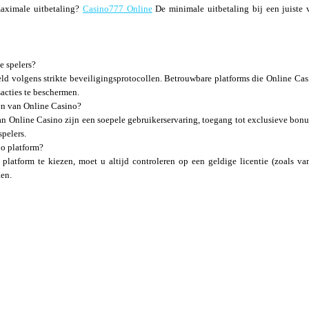
aximale uitbetaling?
Casino777 Online
De minimale uitbetaling bij een juiste 
e spelers?
ld volgens strikte beveiligingsprotocollen. Betrouwbare platforms die Online C
sacties te beschermen.
len van Online Casino?
 Online Casino zijn een soepele gebruikerservaring, toegang tot exclusieve bonus
pelers.
no platform?
latform te kiezen, moet u altijd controleren op een geldige licentie (zoals va
en.