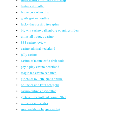
super mario sunshine casino skip
bwin casino offer
las vegas casino tips
gratis gokken online
lucky days casino free spins
big win casino valkenburg openingstijden
uninstall huuuge casino
888 casino review
casino admiral nederland
jelly casino
casino of monte carlo dreb code
pay n play casino nederland
magic red casino ceo fired
giochi di roulette gratis online
online casino kein echtgeld
casino online en gibraltar
gratis entree holland casino 2022
unibet casino codes
sportweddenschappen uitleg