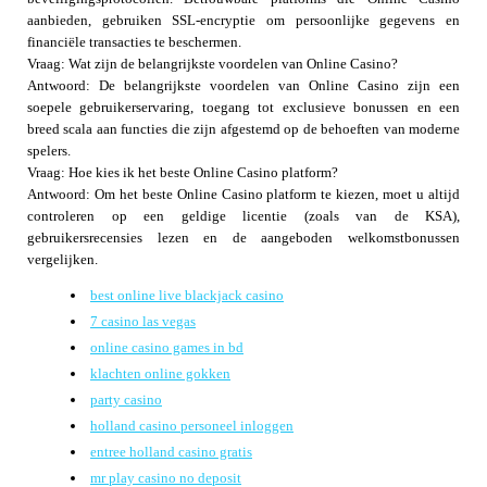
aanbieden, gebruiken SSL-encryptie om persoonlijke gegevens en
financiële transacties te beschermen.
Vraag: Wat zijn de belangrijkste voordelen van Online Casino?
Antwoord: De belangrijkste voordelen van Online Casino zijn een
soepele gebruikerservaring, toegang tot exclusieve bonussen en een
breed scala aan functies die zijn afgestemd op de behoeften van moderne
spelers.
Vraag: Hoe kies ik het beste Online Casino platform?
Antwoord: Om het beste Online Casino platform te kiezen, moet u altijd
controleren op een geldige licentie (zoals van de KSA),
gebruikersrecensies lezen en de aangeboden welkomstbonussen
vergelijken.
best online live blackjack casino
7 casino las vegas
online casino games in bd
klachten online gokken
party casino
holland casino personeel inloggen
entree holland casino gratis
mr play casino no deposit