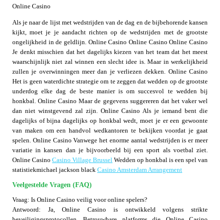
Online Casino
Als je naar de lijst met wedstrijden van de dag en de bijbehorende kansen
kijkt, moet je je aandacht richten op de wedstrijden met de grootste
ongelijkheid in de geldlijn. Online Casino Online Casino Online Casino
Je denkt misschien dat het dagelijks kiezen van het team dat het meest
waarschijnlijk niet zal winnen een slecht idee is. Maar in werkelijkheid
zullen je overwinningen meer dan je verliezen dekken. Online Casino
Het is geen waterdichte strategie om te zeggen dat wedden op de grootste
underdog elke dag de beste manier is om succesvol te wedden bij
honkbal. Online Casino Maar de gegevens suggereren dat het vaker wel
dan niet winstgevend zal zijn. Online Casino Als je iemand bent die
dagelijks of bijna dagelijks op honkbal wedt, moet je er een gewoonte
van maken om een handvol wedkantoren te bekijken voordat je gaat
spelen. Online Casino Vanwege het enorme aantal wedstrijden is er meer
variatie in kansen dan je bijvoorbeeld bij een sport als voetbal ziet.
Online Casino
Casino Village Brussel
Wedden op honkbal is een spel van
statistiekmichael jackson black
Casino Amsterdam Arrangement
Veelgestelde Vragen (FAQ)
Vraag: Is Online Casino veilig voor online spelers?
Antwoord: Ja, Online Casino is ontwikkeld volgens strikte
beveiligingsprotocollen. Betrouwbare platforms die Online Casino