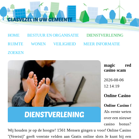
HOME
BESTUUR EN ORGANISATIE
DIENSTVERLENING
RUIMTE
WONEN
VEILIGHEID
MEER INFORMATIE
ZOEKEN
magic red
casino scam
2026-08-06
12:14:19
Online Casino
Online Casino
f
Als eerste weten
over een nieuwe
casino bonus?
Wij houden je op de hoogte! 1561 Mensen gingen u voor! Online Casino
"(Vereist)" geeft vereiste velden aan Gratis online slots Je kunt bij een