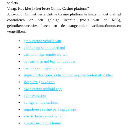
spelers.
Vraag: Hoe kies ik het beste Online Casino platform?
Antwoord: Om het beste Online Casino platform te kiezen, moet u altijd
controleren op een geldige licentie (zoals van de KSA),
gebruikersrecensies lezen en de aangeboden welkomstbonussen
vergelijken.
gta v casino vehicle win
gokken op sport nederland
casino online zonder storten
bet casino grand bay bonus codes
casino 777 juegos gratis
sugar creek casino 5304 n broadway ave hinton ok 73047
slotplaza gokkasten
bwin casino android app
i games casino
veilige online casinos
sugarhouse casino parking garage
zero to hero casino pattern
goksite met gratis bonus