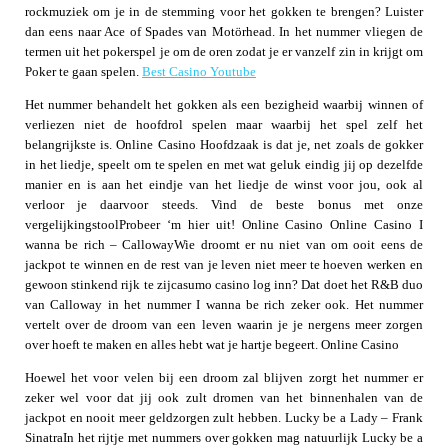
rockmuziek om je in de stemming voor het gokken te brengen? Luister
dan eens naar Ace of Spades van Motörhead. In het nummer vliegen de
termen uit het pokerspel je om de oren zodat je er vanzelf zin in krijgt om
Poker te gaan spelen.
Best Casino Youtube
Het nummer behandelt het gokken als een bezigheid waarbij winnen of
verliezen niet de hoofdrol spelen maar waarbij het spel zelf het
belangrijkste is. Online Casino Hoofdzaak is dat je, net zoals de gokker
in het liedje, speelt om te spelen en met wat geluk eindig jij op dezelfde
manier en is aan het eindje van het liedje de winst voor jou, ook al
verloor je daarvoor steeds. Vind de beste bonus met onze
vergelijkingstoolProbeer ‘m hier uit! Online Casino Online Casino I
wanna be rich – CallowayWie droomt er nu niet van om ooit eens de
jackpot te winnen en de rest van je leven niet meer te hoeven werken en
gewoon stinkend rijk te zijcasumo casino log inn? Dat doet het R&B duo
van Calloway in het nummer I wanna be rich zeker ook. Het nummer
vertelt over de droom van een leven waarin je je nergens meer zorgen
over hoeft te maken en alles hebt wat je hartje begeert. Online Casino
Hoewel het voor velen bij een droom zal blijven zorgt het nummer er
zeker wel voor dat jij ook zult dromen van het binnenhalen van de
jackpot en nooit meer geldzorgen zult hebben. Lucky be a Lady – Frank
SinatraIn het rijtje met nummers over gokken mag natuurlijk Lucky be a