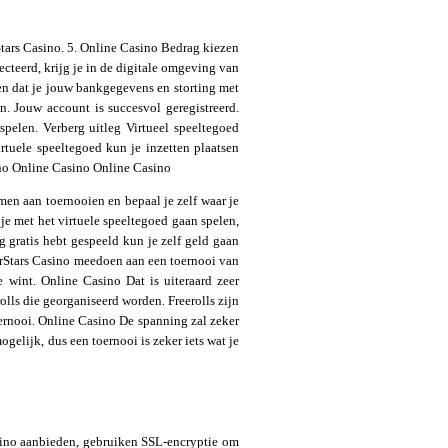
ars Casino. 5. Online Casino Bedrag kiezen
cteerd, krijg je in de digitale omgeving van
n dat je jouw bankgegevens en storting met
n. Jouw account is succesvol geregistreerd.
spelen. Verberg uitleg Virtueel speeltegoed
rtuele speeltegoed kun je inzetten plaatsen
sino Online Casino Online Casino
men aan toernooien en bepaal je zelf waar je
 je met het virtuele speeltegoed gaan spelen,
 gratis hebt gespeeld kun je zelf geld gaan
kerStars Casino meedoen aan een toernooi van
wint. Online Casino Dat is uiteraard zeer
lls die georganiseerd worden. Freerolls zijn
oernooi. Online Casino De spanning zal zeker
ogelijk, dus een toernooi is zeker iets wat je
asino aanbieden, gebruiken SSL-encryptie om