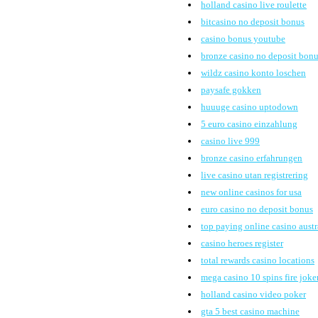
holland casino live roulette
bitcasino no deposit bonus
casino bonus youtube
bronze casino no deposit bon
wildz casino konto loschen
paysafe gokken
huuuge casino uptodown
5 euro casino einzahlung
casino live 999
bronze casino erfahrungen
live casino utan registrering
new online casinos for usa
euro casino no deposit bonus
top paying online casino austr
casino heroes register
total rewards casino locations
mega casino 10 spins fire joke
holland casino video poker
gta 5 best casino machine