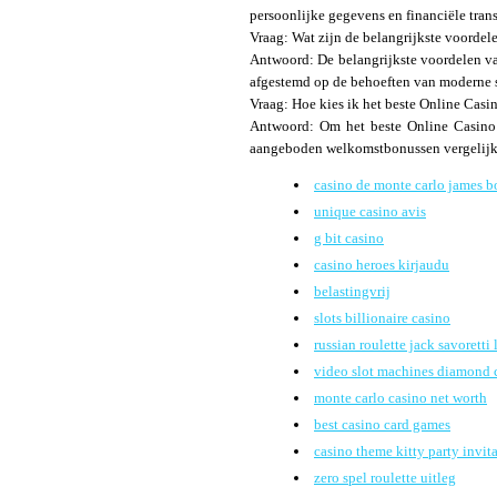
persoonlijke gegevens en financiële tran
Vraag: Wat zijn de belangrijkste voorde
Antwoord: De belangrijkste voordelen van
afgestemd op de behoeften van moderne s
Vraag: Hoe kies ik het beste Online Casi
Antwoord: Om het beste Online Casino p
aangeboden welkomstbonussen vergelijk
casino de monte carlo james 
unique casino avis
g bit casino
casino heroes kirjaudu
belastingvrij
slots billionaire casino
russian roulette jack savoretti 
video slot machines diamond 
monte carlo casino net worth
best casino card games
casino theme kitty party invit
zero spel roulette uitleg