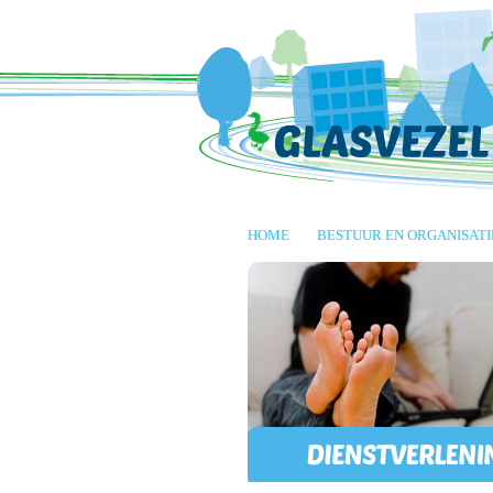
HOME
BESTUUR EN ORGANISATI