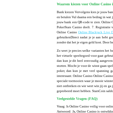
Waarom kiezen voor Online Casino 
Bank kiezen Vervolgens kies je jouw ba
en betalen Vul daarna een bedrag in wat 
jouw bank een QR-code te zien. Online 
PokerStars Casino deelt. 7. Registratie
Online Casino
Online Blackjack Live D
gebruikenDirect nadat je je aan hebt ge
zonder dat het je eigen geld kost. Door h
Zo weet je precies welke varianten het b
het virtuele speeltegoed voor gaat gebrui
dan kun je dit heel eenvoudig aangeven.
storten. Mocht je voor de winst gaan spe
poker, dan kun je met veel spanning ga
interessant. Online Casino Online Casino
speciale toernooien waar je mooie winste
niet ontbreken en wie weet win jij en ga j
geprobeerd moet hebben. StarsCoin saldo 
Veelgestelde Vragen (FAQ)
Vraag: Is Online Casino veilig voor onlin
Antwoord: Ja, Online Casino is ontwikke