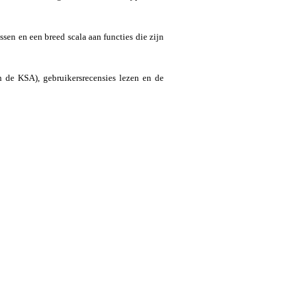
sen en een breed scala aan functies die zijn
n de KSA), gebruikersrecensies lezen en de