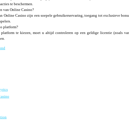
sacties te beschermen.
len van Online Casino?
 Online Casino zijn een soepele gebruikerservaring, toegang tot exclusieve bonus
pelers.
no platform?
latform te kiezen, moet u altijd controleren op een geldige licentie (zoals va
en.
bond
lyrics
casino
ation