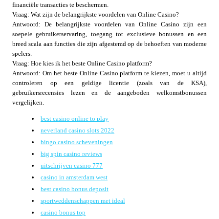
financiële transacties te beschermen.
Vraag: Wat zijn de belangrijkste voordelen van Online Casino?
Antwoord: De belangrijkste voordelen van Online Casino zijn een
soepele gebruikerservaring, toegang tot exclusieve bonussen en een
breed scala aan functies die zijn afgestemd op de behoeften van moderne
spelers.
Vraag: Hoe kies ik het beste Online Casino platform?
Antwoord: Om het beste Online Casino platform te kiezen, moet u altijd
controleren op een geldige licentie (zoals van de KSA),
gebruikersrecensies lezen en de aangeboden welkomstbonussen
vergelijken.
best casino online to play
neverland casino slots 2022
bingo casino scheveningen
big spin casino reviews
uitschrijven casino 777
casino in amsterdam west
best casino bonus deposit
sportweddenschappen met ideal
casino bonus top