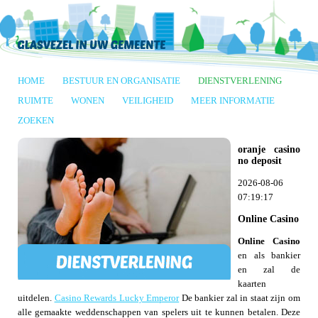
HOME
BESTUUR EN ORGANISATIE
DIENSTVERLENING
RUIMTE
WONEN
VEILIGHEID
MEER INFORMATIE
ZOEKEN
oranje casino
no deposit
2026-08-06
07:19:17
Online Casino
Online Casino
en als bankier
en zal de
kaarten
uitdelen.
Casino Rewards Lucky Emperor
De bankier zal in staat zijn om
alle gemaakte weddenschappen van spelers uit te kunnen betalen. Deze