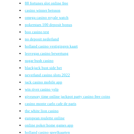
88 fortunes slot online free
casino winner betsson
omega casino royale watch
pokerstars 100 deposit bonus
boo casino test
no deposit nederland
holland casino vestigingen kaart
leovegas casino bewertung
sugar bush casino
blackjack bust side bet
neverland casino slots 2022
jack casino mobile app
win river casino yelp
giveaway time online jackpot party casino free coins
casino monte carlo cafe de paris
the white lion casino
european roulette online
online poker home games app
holland casino speelkaarten