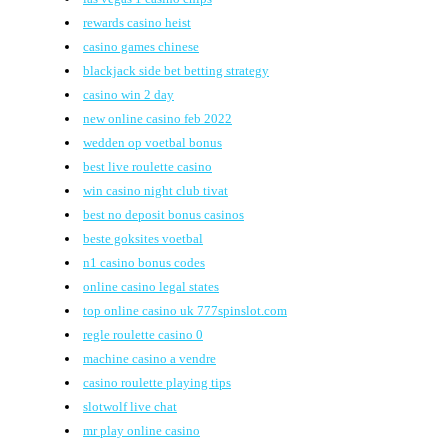
rewards casino heist
casino games chinese
blackjack side bet betting strategy
casino win 2 day
new online casino feb 2022
wedden op voetbal bonus
best live roulette casino
win casino night club tivat
best no deposit bonus casinos
beste goksites voetbal
n1 casino bonus codes
online casino legal states
top online casino uk 777spinslot.com
regle roulette casino 0
machine casino a vendre
casino roulette playing tips
slotwolf live chat
mr play online casino