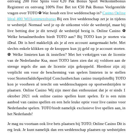
ontvang 200 Free Spins voor €20 Pak Bonus Sport Welkomstbonus
Registreer en ontvang 100% Free Bet tot €50 Pak Bonus Veelgestelde
vragen over TOTO ⚽ Wat houdt een live weddenschap in?
Casino Online
Ideal 400 Willkommensbonus
Bij een live weddenschap zet je in tijdens
te wedstrijd. Normaal wed je op de uitkomst vóór de wedstrijd, maar bij
live betting doe je dit terwijl de wedstrijd bezig is. Online Casino ⚽
Welke betaalmethoden biedt TOTO aan? Bij TOTO kun je storten via
iDeal. Dit is heel makkelijk als je al een account aangemaakt hebt. Met
slechts enkele klikken op de knoppen kun jij geld op je account storten.
⚽ Welke limieten kan ik instellen? Met het verkrijgen van de licentie
van de Nederlandse Ksa, moet TOTO laten zien dat zij voldoen aan de
strenge regels die aan de licentie zijn gekoppeld. Hierdoor zijn zij
verplicht om voor de bescherming van spelers limieten in te stellen
voor:StortenSaldoSpeeltijd Conclusibetchan casino trustpiloteBij TOTO
kon je voorheen al terecht om weddenschappen op sportwedstrijden te
plaatsen. Online Casino Wij zijn meer dan enthousiast dat je er sinds 1
oktober 2021 ook online casino spellen kunt spelen. Er is een ruim
aanbod van casino spellen en een hele leuke optie voor live casino voor
Nederlandse spelers. TOTO biedt namelijk exclusieve live spellen aan, in
het Nederlands!
Je mag nu voortaan ook live bets plaatsen bij TOTO. Online Casino Dit is
erg leuk. Je kunt namelijk dan een weddenschap plaatsen op wedstrijden