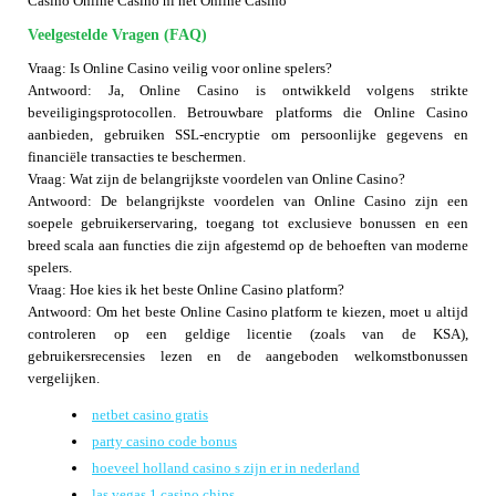
Casino Online Casino nl het Online Casino
Veelgestelde Vragen (FAQ)
Vraag: Is Online Casino veilig voor online spelers?
Antwoord: Ja, Online Casino is ontwikkeld volgens strikte
beveiligingsprotocollen. Betrouwbare platforms die Online Casino
aanbieden, gebruiken SSL-encryptie om persoonlijke gegevens en
financiële transacties te beschermen.
Vraag: Wat zijn de belangrijkste voordelen van Online Casino?
Antwoord: De belangrijkste voordelen van Online Casino zijn een
soepele gebruikerservaring, toegang tot exclusieve bonussen en een
breed scala aan functies die zijn afgestemd op de behoeften van moderne
spelers.
Vraag: Hoe kies ik het beste Online Casino platform?
Antwoord: Om het beste Online Casino platform te kiezen, moet u altijd
controleren op een geldige licentie (zoals van de KSA),
gebruikersrecensies lezen en de aangeboden welkomstbonussen
vergelijken.
netbet casino gratis
party casino code bonus
hoeveel holland casino s zijn er in nederland
las vegas 1 casino chips