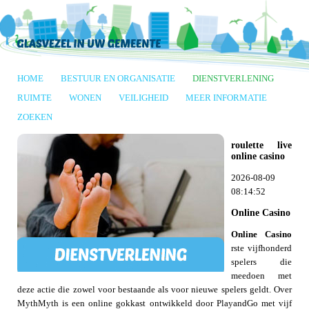
HOME
BESTUUR EN ORGANISATIE
DIENSTVERLENING
RUIMTE
WONEN
VEILIGHEID
MEER INFORMATIE
ZOEKEN
roulette live
online casino
2026-08-09
08:14:52
Online Casino
Online Casino
rste vijfhonderd
spelers die
meedoen met
deze actie die zowel voor bestaande als voor nieuwe spelers geldt. Over
MythMyth is een online gokkast ontwikkeld door PlayandGo met vijf