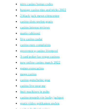
nitro casino bonus codes
huuuge casino tips and tricks 2022
2 black jack mews cirencester
casino slots spelen gratis
casino intense reviews
mario cabinoni
live casino zadar
casino euro complaints
grosvenor g casino liverpool
3 card poker las vegas casinos
new online casino march 2022
games eurocazino
mega casino
casino gutscheine graz
casino live near me
fruit machines in pubs
casino rewards vip lucky jackpot
gratis video gokkasten spelen