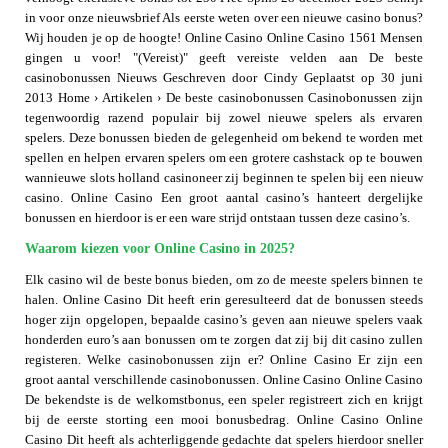
in voor onze nieuwsbrief Als eerste weten over een nieuwe casino bonus?
Wij houden je op de hoogte! Online Casino Online Casino 1561 Mensen
gingen u voor! "(Vereist)" geeft vereiste velden aan De beste
casinobonussen Nieuws Geschreven door Cindy Geplaatst op 30 juni
2013 Home › Artikelen › De beste casinobonussen Casinobonussen zijn
tegenwoordig razend populair bij zowel nieuwe spelers als ervaren
spelers. Deze bonussen bieden de gelegenheid om bekend te worden met
spellen en helpen ervaren spelers om een grotere cashstack op te bouwen
wannieuwe slots holland casinoneer zij beginnen te spelen bij een nieuw
casino. Online Casino Een groot aantal casino’s hanteert dergelijke
bonussen en hierdoor is er een ware strijd ontstaan tussen deze casino’s.
Waarom kiezen voor Online Casino in 2025?
Elk casino wil de beste bonus bieden, om zo de meeste spelers binnen te
halen. Online Casino Dit heeft erin geresulteerd dat de bonussen steeds
hoger zijn opgelopen, bepaalde casino’s geven aan nieuwe spelers vaak
honderden euro’s aan bonussen om te zorgen dat zij bij dit casino zullen
registeren. Welke casinobonussen zijn er? Online Casino Er zijn een
groot aantal verschillende casinobonussen. Online Casino Online Casino
De bekendste is de welkomstbonus, een speler registreert zich en krijgt
bij de eerste storting een mooi bonusbedrag. Online Casino Online
Casino Dit heeft als achterliggende gedachte dat spelers hierdoor sneller