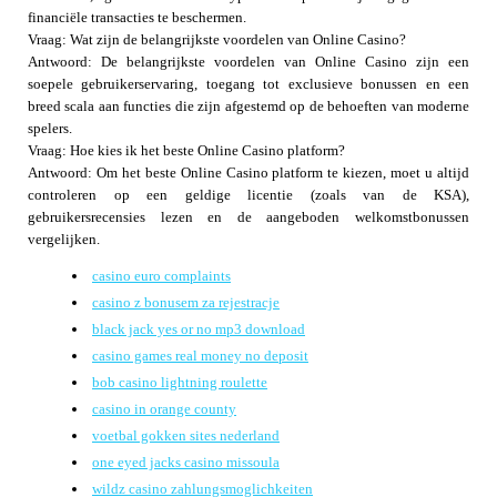
financiële transacties te beschermen.
Vraag: Wat zijn de belangrijkste voordelen van Online Casino?
Antwoord: De belangrijkste voordelen van Online Casino zijn een
soepele gebruikerservaring, toegang tot exclusieve bonussen en een
breed scala aan functies die zijn afgestemd op de behoeften van moderne
spelers.
Vraag: Hoe kies ik het beste Online Casino platform?
Antwoord: Om het beste Online Casino platform te kiezen, moet u altijd
controleren op een geldige licentie (zoals van de KSA),
gebruikersrecensies lezen en de aangeboden welkomstbonussen
vergelijken.
casino euro complaints
casino z bonusem za rejestracje
black jack yes or no mp3 download
casino games real money no deposit
bob casino lightning roulette
casino in orange county
voetbal gokken sites nederland
one eyed jacks casino missoula
wildz casino zahlungsmoglichkeiten