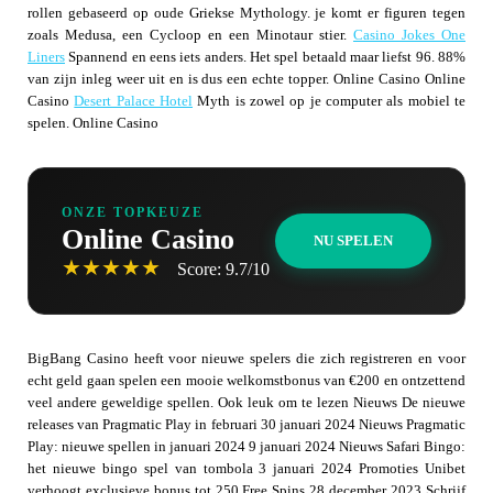
rollen gebaseerd op oude Griekse Mythology. je komt er figuren tegen
zoals Medusa, een Cycloop en een Minotaur stier.
Casino Jokes One
Liners
Spannend en eens iets anders. Het spel betaald maar liefst 96. 88%
van zijn inleg weer uit en is dus een echte topper. Online Casino Online
Casino
Desert Palace Hotel
Myth is zowel op je computer als mobiel te
spelen. Online Casino
ONZE TOPKEUZE
Online Casino
NU SPELEN
★★★★★
Score: 9.7/10
BigBang Casino heeft voor nieuwe spelers die zich registreren en voor
echt geld gaan spelen een mooie welkomstbonus van €200 en ontzettend
veel andere geweldige spellen. Ook leuk om te lezen Nieuws De nieuwe
releases van Pragmatic Play in februari 30 januari 2024 Nieuws Pragmatic
Play: nieuwe spellen in januari 2024 9 januari 2024 Nieuws Safari Bingo:
het nieuwe bingo spel van tombola 3 januari 2024 Promoties Unibet
verhoogt exclusieve bonus tot 250 Free Spins 28 december 2023 Schrijf