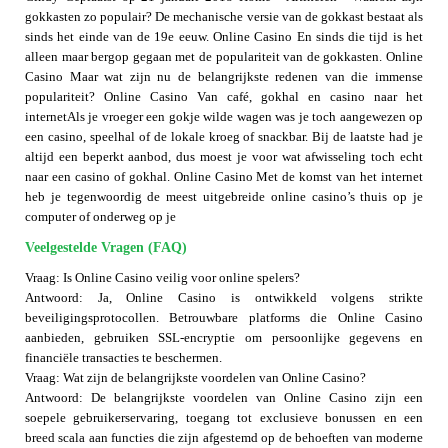
gokkasten zo populair? De mechanische versie van de gokkast bestaat als
sinds het einde van de 19e eeuw. Online Casino En sinds die tijd is het
alleen maar bergop gegaan met de populariteit van de gokkasten. Online
Casino Maar wat zijn nu de belangrijkste redenen van die immense
populariteit? Online Casino Van café, gokhal en casino naar het
internetAls je vroeger een gokje wilde wagen was je toch aangewezen op
een casino, speelhal of de lokale kroeg of snackbar. Bij de laatste had je
altijd een beperkt aanbod, dus moest je voor wat afwisseling toch echt
naar een casino of gokhal. Online Casino Met de komst van het internet
heb je tegenwoordig de meest uitgebreide online casino’s thuis op je
computer of onderweg op je
Veelgestelde Vragen (FAQ)
Vraag: Is Online Casino veilig voor online spelers?
Antwoord: Ja, Online Casino is ontwikkeld volgens strikte
beveiligingsprotocollen. Betrouwbare platforms die Online Casino
aanbieden, gebruiken SSL-encryptie om persoonlijke gegevens en
financiële transacties te beschermen.
Vraag: Wat zijn de belangrijkste voordelen van Online Casino?
Antwoord: De belangrijkste voordelen van Online Casino zijn een
soepele gebruikerservaring, toegang tot exclusieve bonussen en een
breed scala aan functies die zijn afgestemd op de behoeften van moderne