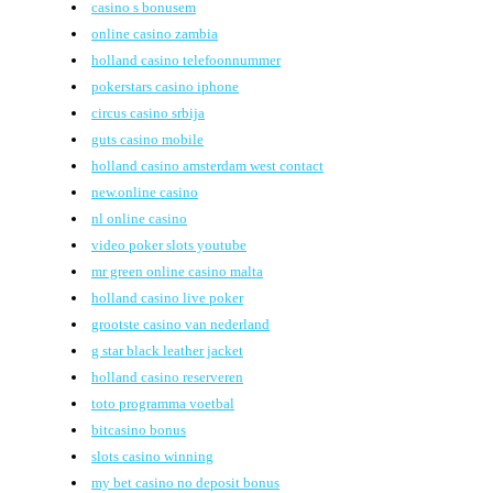
casino s bonusem
online casino zambia
holland casino telefoonnummer
pokerstars casino iphone
circus casino srbija
guts casino mobile
holland casino amsterdam west contact
new.online casino
nl online casino
video poker slots youtube
mr green online casino malta
holland casino live poker
grootste casino van nederland
g star black leather jacket
holland casino reserveren
toto programma voetbal
bitcasino bonus
slots casino winning
my bet casino no deposit bonus