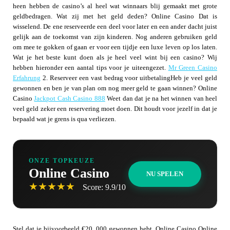
heen hebben de casino’s al heel wat winnaars blij gemaakt met grote
geldbedragen. Wat zij met het geld deden? Online Casino Dat is
wisselend. De ene reserveerde een deel voor later en een ander dacht juist
gelijk aan de toekomst van zijn kinderen. Nog anderen gebruiken geld
om mee te gokken of gaan er voor een tijdje een luxe leven op los laten.
Wat je het beste kunt doen als je heel veel wint bij een casino? Wij
hebben hieronder een aantal tips voor je uiteengezet.
Mr Green Casino
Erfahrung
2. Reserveer een vast bedrag voor uitbetalingHeb je veel geld
gewonnen en ben je van plan om nog meer geld te gaan winnen? Online
Casino
Jackpot Cash Casino 888
Weet dan dat je na het winnen van heel
veel geld zeker een reservering moet doen. Dit houdt voor jezelf in dat je
bepaald wat je grens is qua verliezen.
ONZE TOPKEUZE
Online Casino
NU SPELEN
★★★★★
Score: 9.9/10
Stel dat je bijvoorbeeld €20. 000 gewonnen hebt. Online Casino Online