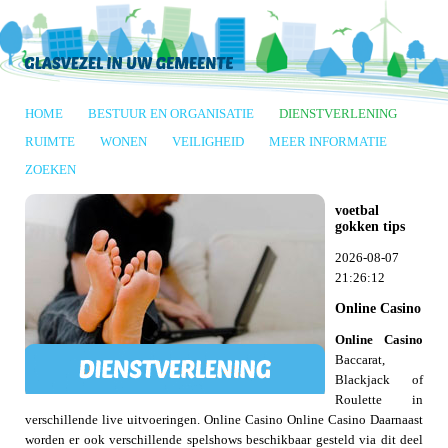
HOME
BESTUUR EN ORGANISATIE
DIENSTVERLENING
RUIMTE
WONEN
VEILIGHEID
MEER INFORMATIE
ZOEKEN
voetbal
gokken tips
2026-08-07
21:26:12
Online Casino
Online Casino
Baccarat,
Blackjack of
Roulette in
verschillende live uitvoeringen. Online Casino Online Casino Daarnaast
worden er ook verschillende spelshows beschikbaar gesteld via dit deel